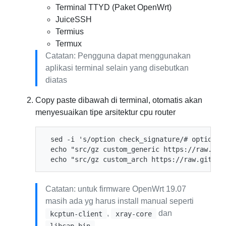
Terminal TTYD (Paket OpenWrt)
JuiceSSH
Termius
Termux
Catatan: Pengguna dapat menggunakan
aplikasi terminal selain yang disebutkan
diatas
Copy paste dibawah di terminal, otomatis akan
menyesuaikan tipe arsitektur cpu router
 sed -i 's/option check_signature/# option ch
 echo "src/gz custom_generic https://raw.git
Catatan: untuk firmware OpenWrt 19.07
masih ada yg harus install manual seperti
,
dan
kcptun-client
xray-core
.
libcap-bin